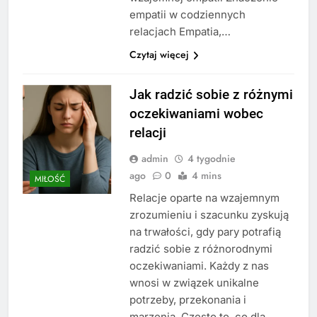
empatii w codziennych
relacjach Empatia,…
Czytaj więcej
Jak radzić sobie z różnymi
oczekiwaniami wobec
relacji
admin
4 tygodnie
ago
0
4 mins
MIŁOŚĆ
Relacje oparte na wzajemnym
zrozumieniu i szacunku zyskują
na trwałości, gdy pary potrafią
radzić sobie z różnorodnymi
oczekiwaniami. Każdy z nas
wnosi w związek unikalne
potrzeby, przekonania i
marzenia. Często to, co dla