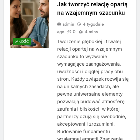
Jak tworzyć relację opartą
na wzajemnym szacunku
admin
4 tygodnie
ago
0
4 mins
Tworzenie głębokiej i trwałej
MIŁOŚĆ
relacji opartej na wzajemnym
szacunku to wyzwanie
wymagające zaangażowania,
uważności i ciągłej pracy obu
stron. Każdy związek rozwija się
na unikalnych zasadach, ale
pewne uniwersalne elementy
pozwalają budować atmosferę
zaufania i bliskości, w której
partnerzy czują się swobodnie,
akceptowani i zrozumiani.
Budowanie fundamentu
wzajemnej empatii Znaczenie