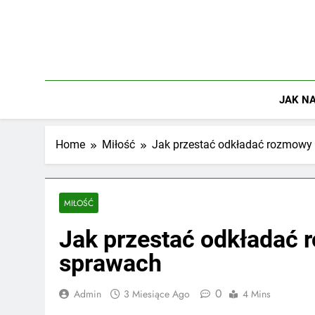
Skip
to
content
JAK NA
Home
Miłość
Jak przestać odkładać rozmowy
MIŁOŚĆ
Jak przestać odkładać
sprawach
0
Admin
3 Miesiące Ago
4 Mins