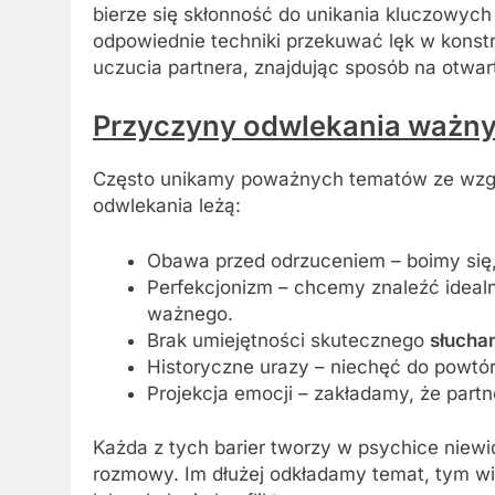
bierze się skłonność do unikania kluczowych
odpowiednie techniki przekuwać lęk w konst
uczucia partnera, znajdując sposób na otwar
Przyczyny odwlekania ważn
Często unikamy poważnych tematów ze wzg
odwlekania leżą:
Obawa przed odrzuceniem – boimy się, 
Perfekcjonizm – chcemy znaleźć ideal
ważnego.
Brak umiejętności skutecznego
słucha
Historyczne urazy – niechęć do powtór
Projekcja emocji – zakładamy, że part
Każda z tych barier tworzy w psychice niewid
rozmowy. Im dłużej odkładamy temat, tym wi