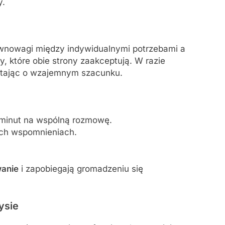
y.
równowagi między indywidualnymi potrzebami a
 które obie strony zaakceptują. W razie
iętając o wzajemnym szacunku.
 minut na wspólną rozmowę.
ych wspomnieniach.
anie
i zapobiegają gromadzeniu się
ysie