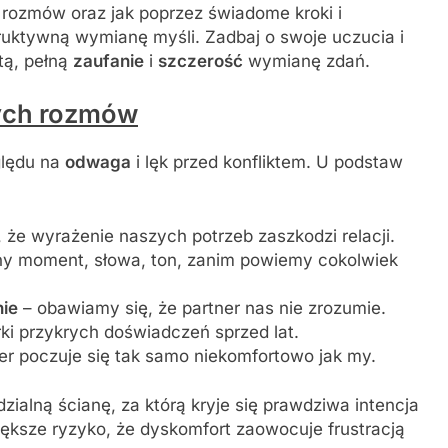
 rozmów oraz jak poprzez świadome kroki i
ruktywną wymianę myśli. Zadbaj o swoje uczucia i
tą, pełną
zaufanie
i
szczerość
wymianę zdań.
ych rozmów
lędu na
odwaga
i lęk przed konfliktem. U podstaw
że wyrażenie naszych potrzeb zaszkodzi relacji.
ny moment, słowa, ton, zanim powiemy cokolwiek
nie
– obawiamy się, że partner nas nie zrozumie.
ki przykrych doświadczeń sprzed lat.
ner poczuje się tak samo niekomfortowo jak my.
zialną ścianę, za którą kryje się prawdziwa intencja
ększe ryzyko, że dyskomfort zaowocuje frustracją