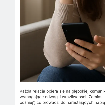
Każda relacja opiera się na głębokiej
komunik
wymagające odwagi i wrażliwoości. Zamiast
później”, co prowadzi do narastających napię