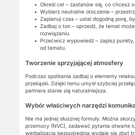
Określ cel – zastanów się, co chcesz 
Wybierz neutralne otoczenie – przestrz
Zaplanuj czas – ustal dogodną porę, by 
Zadbaj o ton – uprzedź, że temat może
rozwiązaniu.
Przećwicz wypowiedź – zapisz punkty,
od tematu.
Tworzenie sprzyjającej atmosfery
Podczas spotkania zadbaj o elementy relaksu
przekąski. Dzięki temu umysł szybciej przełą
partnera stanie się naturalniejsza.
Wybór właściwych narzędzi komunika
Nie ma jednej słusznej formuły. Można skorz
przemocy (NVC), zadawać pytania otwarte lu
werbalizacja bezpośrednia wydaje się zbyt t