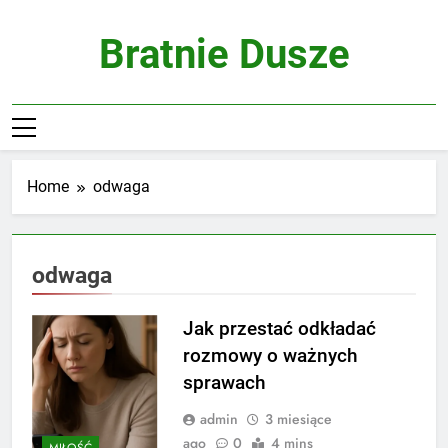
Skip
to
Bratnie Dusze
content
Home
odwaga
odwaga
Jak przestać odkładać
rozmowy o ważnych
sprawach
admin
3 miesiące
ago
0
4 mins
MIŁOŚĆ