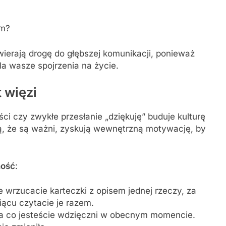
ym?
wierają drogę do głębszej komunikacji, ponieważ
ala wasze spojrzenia na życie.
 więzi
ci czy zwykłe przesłanie „dziękuję” buduje kulturę
ą, że są ważni, zyskują wewnętrzną motywację, by
ność
:
e wrzucacie karteczki z opisem jednej rzeczy, za
iącu czytacie je razem.
, za co jesteście wdzięczni w obecnym momencie.