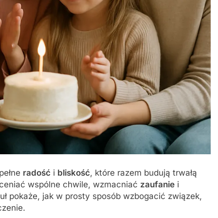
 pełne
radość
i
bliskość
, które razem budują trwałą
oceniać wspólne chwile, wzmacniać
zaufanie
i
kuł pokaże, jak w prosty sposób wzbogacić związek,
zenie.