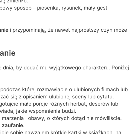
ię zmieniło.
powy sposób – piosenka, rysunek, mały gest
nie
i przypominają, że nawet najprostszy czyn może
anie
 dnia, by dodać mu wyjątkowego charakteru. Poniżej
, podczas której rozmawiacie o ulubionych filmach lub
ać się z opisaniem ulubionej sceny lub cytatu.
gotujcie małe porcje różnych herbat, deserów lub
iada, jakie wspomnienia budzi.
 marzenia i obawy, o których dotąd nie mówiliście.
ą
zaufanie
.
cie sobie nawzajem krótkie kartki w książkach, na