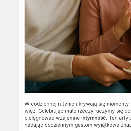
W codziennej rutynie ukrywają się momenty
więź. Celebrując
małe rzeczy
, uczymy się d
pielęgnować wzajemne
intymność
. Ten arty
nadając codziennym gestom wyjątkowe znac