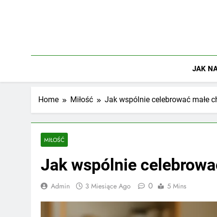
Skip
to
content
JAK NA
Home
Miłość
Jak wspólnie celebrować małe c
MIŁOŚĆ
Jak wspólnie celebrowa
0
Admin
3 Miesiące Ago
5 Mins