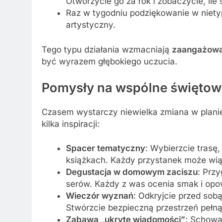
Otworzycie go za rok i zobaczycie, ile s
Raz w tygodniu podziękowanie w niety
artystyczny.
Tego typu działania wzmacniają
zaangażowa
być wyrazem głębokiego uczucia.
Pomysły na wspólne świętow
Czasem wystarczy niewielka zmiana w planie
kilka inspiracji:
Spacer tematyczny
: Wybierzcie trasę
książkach. Każdy przystanek może wiąz
Degustacja w domowym zaciszu
: Przy
serów. Każdy z was ocenia smak i opow
Wieczór wyznań
: Odkryjcie przed sobą
Stwórzcie bezpieczną przestrzeń pełn
Zabawa „ukryte wiadomości”
: Schowaj