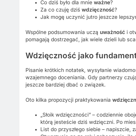
Co dziś było dla mnie
ważne
?
Za co czuję dziś
wdzięczność
?
Jak mogę uczynić jutro jeszcze lepsz
Wspólne podsumowania uczą
uważność
i ot
pomagają dostrzegać, jak wiele dzieli lub sc
Wdzięczność jako fundament
Pisanie krótkich notatek, wysyłanie wiadomoś
wzajemnego doceniania. Gdy partnerzy czuj
jeszcze bardziej dbać o związek.
Oto kilka propozycji praktykowania
wdzięcz
„Słoik wdzięczności” – codziennie oboj
którą jesteście dziś wdzięczni. Po mies
List do przyszłego siebie – napiszcie