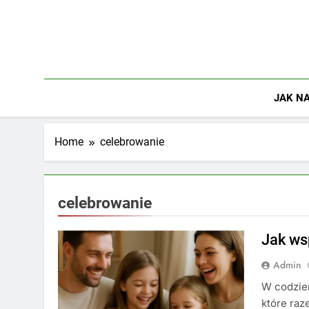
Skip
to
content
JAK NA
Home
celebrowanie
celebrowanie
Jak ws
Admin
W codzien
które raz