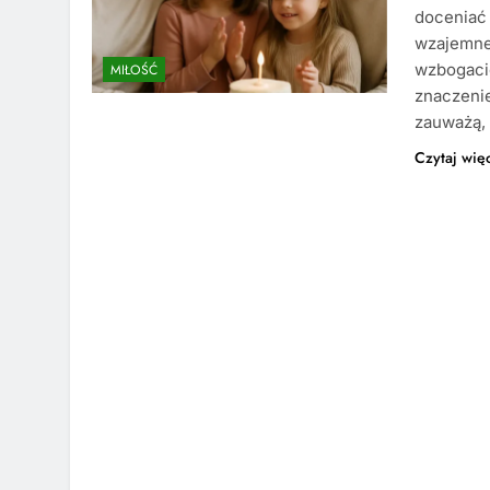
doceniać
wzajemne 
wzbogaci
MIŁOŚĆ
znaczenie
zauważą,
Czytaj wię