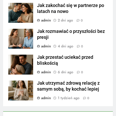
Jak zakochać się w partnerze po
latach na nowo
admin
2 dni ago
0
Jak rozmawiać o przyszłości bez
presji
admin
4 dni ago
0
Jak przestać uciekać przed
bliskością
admin
6 dni ago
0
Jak utrzymać zdrową relację z
samym sobą, by kochać lepiej
admin
1 tydzień ago
0