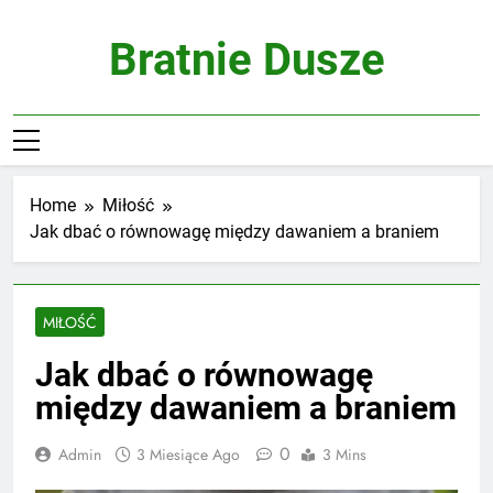
Skip
to
Bratnie Dusze
content
Home
Miłość
Jak dbać o równowagę między dawaniem a braniem
MIŁOŚĆ
Jak dbać o równowagę
między dawaniem a braniem
0
Admin
3 Miesiące Ago
3 Mins