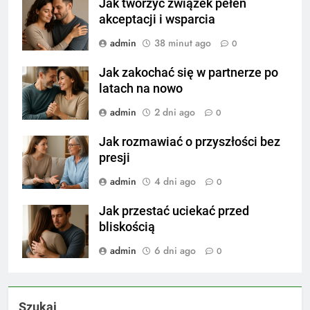
Jak tworzyć związek pełen
akceptacji i wsparcia
admin
38 minut ago
0
Jak zakochać się w partnerze po
latach na nowo
admin
2 dni ago
0
Jak rozmawiać o przyszłości bez
presji
admin
4 dni ago
0
Jak przestać uciekać przed
bliskością
admin
6 dni ago
0
Szukaj