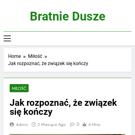
Skip
to
Bratnie Dusze
content
Home
Miłość
Jak rozpoznać, że związek się kończy
MIŁOŚĆ
Jak rozpoznać, że związek
się kończy
0
Admin
2 Miesiące Ago
4 Mins