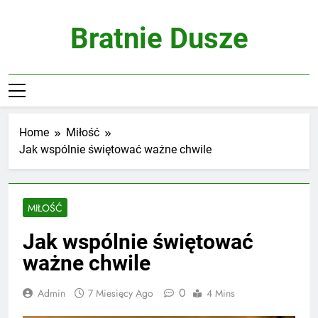
Skip
to
Bratnie Dusze
content
Home
Miłość
Jak wspólnie świętować ważne chwile
MIŁOŚĆ
Jak wspólnie świętować
ważne chwile
0
Admin
7 Miesięcy Ago
4 Mins