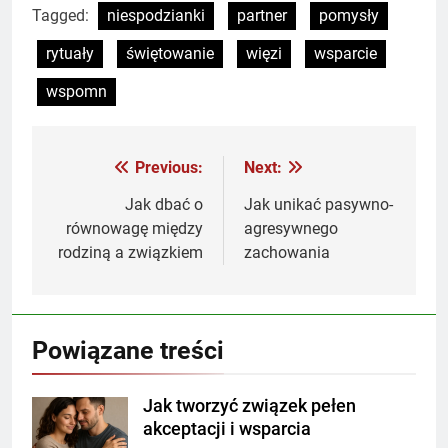
Tagged:
niespodzianki
partner
pomysły
rytuały
świętowanie
więzi
wsparcie
wspomn
Previous:
Next:
Nawigacja
wpisu
Jak dbać o
Jak unikać pasywno-
równowagę między
agresywnego
rodziną a związkiem
zachowania
Powiązane treści
Jak tworzyć związek pełen
akceptacji i wsparcia