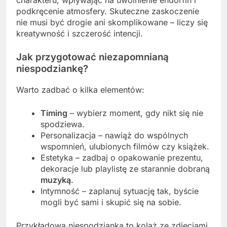
charakteru, wpływając na uwolnienie endorfin i
podkręcenie atmosfery. Skuteczne zaskoczenie
nie musi być drogie ani skomplikowane – liczy się
kreatywność i szczerość intencji.
Jak przygotować niezapomnianą
niespodziankę?
Warto zadbać o kilka elementów:
Timing
– wybierz moment, gdy nikt się nie
spodziewa.
Personalizacja – nawiąż do wspólnych
wspomnień, ulubionych filmów czy książek.
Estetyka – zadbaj o opakowanie prezentu,
dekoracje lub playlistę ze starannie dobraną
muzyką
.
Intymność – zaplanuj sytuację tak, byście
mogli być sami i skupić się na sobie.
Przykładowa niespodzianka to kolaż ze zdjęciami