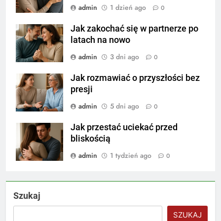
admin
1 dzień ago
0
Jak zakochać się w partnerze po
latach na nowo
admin
3 dni ago
0
Jak rozmawiać o przyszłości bez
presji
admin
5 dni ago
0
Jak przestać uciekać przed
bliskością
admin
1 tydzień ago
0
Szukaj
SZUKAJ