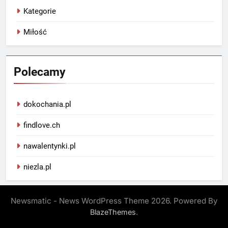
Kategorie
Miłość
Polecamy
dokochania.pl
findlove.ch
nawalentynki.pl
niezla.pl
Newsmatic - News WordPress Theme 2026. Powered By
.
BlazeThemes