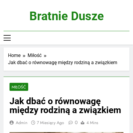
Skip
to
Bratnie Dusze
content
Home
Miłość
Jak dbać o równowagę między rodziną a związkiem
MIŁOŚĆ
Jak dbać o równowagę
między rodziną a związkiem
0
Admin
7 Miesięcy Ago
4 Mins