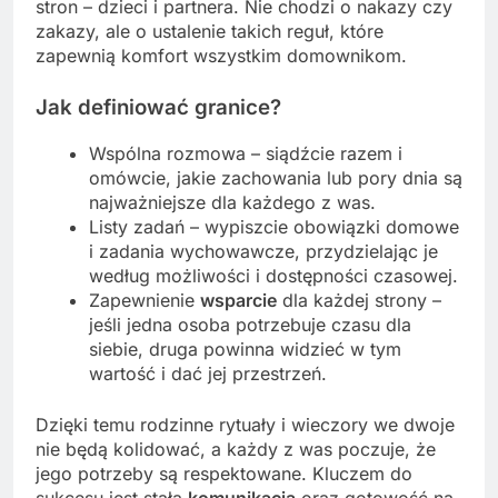
stron – dzieci i partnera. Nie chodzi o nakazy czy
zakazy, ale o ustalenie takich reguł, które
zapewnią komfort wszystkim domownikom.
Jak definiować granice?
Wspólna rozmowa – siądźcie razem i
omówcie, jakie zachowania lub pory dnia są
najważniejsze dla każdego z was.
Listy zadań – wypiszcie obowiązki domowe
i zadania wychowawcze, przydzielając je
według możliwości i dostępności czasowej.
Zapewnienie
wsparcie
dla każdej strony –
jeśli jedna osoba potrzebuje czasu dla
siebie, druga powinna widzieć w tym
wartość i dać jej przestrzeń.
Dzięki temu rodzinne rytuały i wieczory we dwoje
nie będą kolidować, a każdy z was poczuje, że
jego potrzeby są respektowane. Kluczem do
sukcesu jest stała
komunikacja
oraz gotowość na