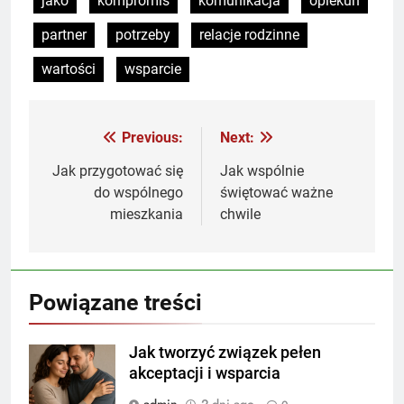
jako
kompromis
komunikacja
opiekun
partner
potrzeby
relacje rodzinne
wartości
wsparcie
Previous:
Next:
Nawigacja
wpisu
Jak przygotować się
Jak wspólnie
do wspólnego
świętować ważne
mieszkania
chwile
Powiązane treści
Jak tworzyć związek pełen
akceptacji i wsparcia