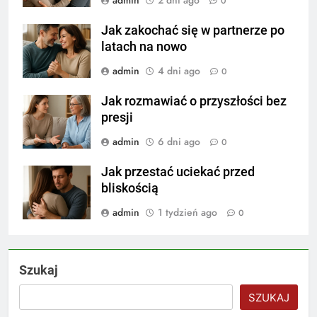
admin
2 dni ago
0
Jak zakochać się w partnerze po
latach na nowo
admin
4 dni ago
0
Jak rozmawiać o przyszłości bez
presji
admin
6 dni ago
0
Jak przestać uciekać przed
bliskością
admin
1 tydzień ago
0
Szukaj
SZUKAJ