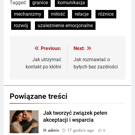
Tagged:
granice
komunikacja
mechanizmy
miłość
relacje
różnice
rozwój
uzależnienie emocjonalne
Previous:
Next:
Nawigacja
wpisu
Jak utrzymać
Jak rozmawiać o
kontakt po kłótni
byłych bez zazdrości
Powiązane treści
Jak tworzyć związek pełen
akceptacji i wsparcia
admin
17 godzin ago
0