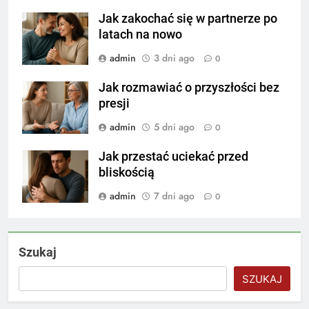
Jak zakochać się w partnerze po
latach na nowo
admin
3 dni ago
0
Jak rozmawiać o przyszłości bez
presji
admin
5 dni ago
0
Jak przestać uciekać przed
bliskością
admin
7 dni ago
0
Szukaj
SZUKAJ