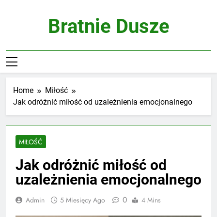
Skip
to
Bratnie Dusze
content
Home
Miłość
Jak odróżnić miłość od uzależnienia emocjonalnego
MIŁOŚĆ
Jak odróżnić miłość od
uzależnienia emocjonalnego
0
Admin
5 Miesięcy Ago
4 Mins