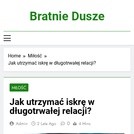
Skip
to
Bratnie Dusze
content
Home
Miłość
Jak utrzymać iskrę w długotrwałej relacji?
MIŁOŚĆ
Jak utrzymać iskrę w
długotrwałej relacji?
0
Admin
2 Lata Ago
4 Mins