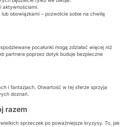
rych będziecie tylko we dwoje.
i aktywnościami.
 lub obowiązkami – pozwólcie sobie na chwilę
espodziewane pocałunki mogą zdziałać więcej niż
b partnera poprzez dotyk buduje bezpieczne
ch i fantazjach. Otwartość w tej sferze sprzyja
wych doznań.
j razem
ielkich sprzeczek po poważniejsze kryzysy. To, jak