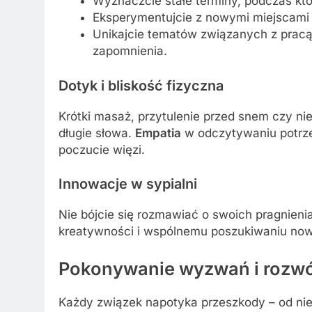
Wyznaczcie stałe terminy, podczas któ
Eksperymentujcie z nowymi miejscami 
Unikajcie tematów związanych z pracą
zapomnienia.
Dotyk i bliskość fizyczna
Krótki masaż, przytulenie przed snem czy ni
długie słowa.
Empatia
w odczytywaniu potrze
poczucie więzi.
Innowacje w sypialni
Nie bójcie się rozmawiać o swoich pragnienia
kreatywności i wspólnemu poszukiwaniu no
Pokonywanie wyzwań i rozwó
Każdy związek napotyka przeszkody – od niew