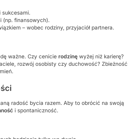
i sukcesami.
 (np. finansowych).
ązkiem – wobec rodziny, przyjaciół partnera.
wdę ważne. Czy cenicie
rodzinę
wyżej niż karierę?
aciele, rozwój osobisty czy duchowość? Zbieżność
umień.
ści
aną radość bycia razem. Aby to obrócić na swoją
mność
i spontaniczność.