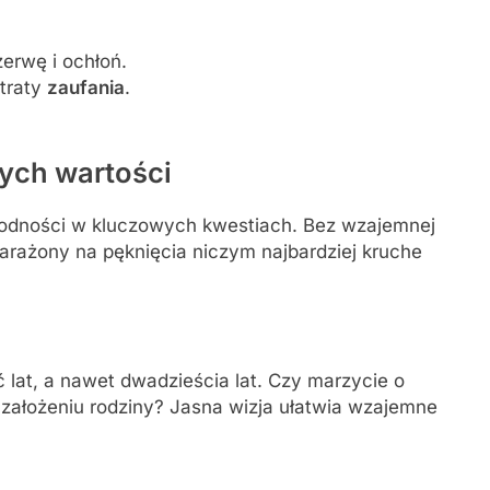
zerwę i ochłoń.
traty
zaufania
.
.
ych wartości
odności w kluczowych kwestiach. Bez wzajemnej
narażony na pęknięcia niczym najbardziej kruche
ć lat, a nawet dwadzieścia lat. Czy marzycie o
założeniu rodziny? Jasna wizja ułatwia wzajemne