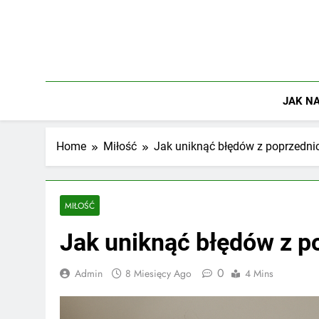
Skip
to
content
JAK NA
Home
Miłość
Jak uniknąć błędów z poprzednich
MIŁOŚĆ
Jak uniknąć błędów z po
0
Admin
8 Miesięcy Ago
4 Mins