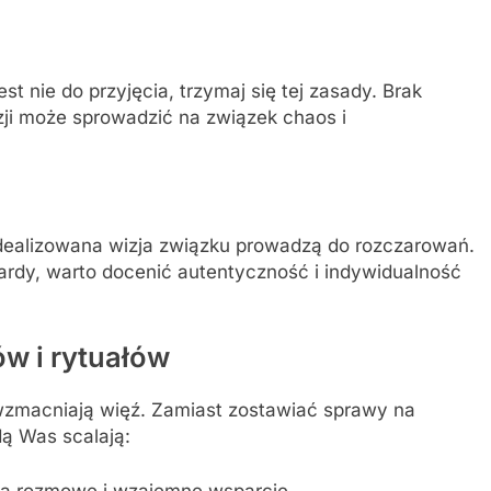
st nie do przyjęcia, trzymaj się tej zasady. Brak
i może sprowadzić na związek chaos i
yidealizowana wizja związku prowadzą do rozczarowań.
rdy, warto docenić autentyczność i indywidualność
w i rytuałów
 wzmacniają więź. Zamiast zostawiać sprawy na
dą Was scalają:
 na rozmowę i wzajemne wsparcie.