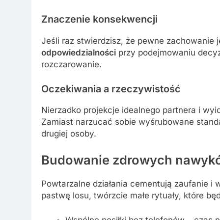
Znaczenie konsekwencji
Jeśli raz stwierdzisz, że pewne zachowanie je
odpowiedzialności
przy podejmowaniu decyzj
rozczarowanie.
Oczekiwania a rzeczywistość
Nierzadko projekcje idealnego partnera i w
Zamiast narzucać sobie wyśrubowane standa
drugiej osoby.
Budowanie zdrowych nawykó
Powtarzalne działania cementują zaufanie i
pastwę losu, twórzcie małe rytuały, które bę
Wspólne posiłki bez telefonów – czas