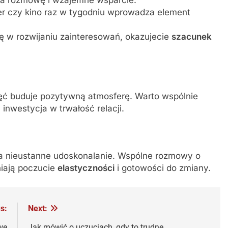
er czy kino raz w tygodniu wprowadza element
się w rozwijaniu zainteresowań, okazujecie
szacunek
ięć buduje pozytywną atmosferę. Warto wspólnie
inwestycja w trwałość relacji.
 na nieustanne udoskonalanie. Wspólne rozmowy o
niają poczucie
elastyczności
i gotowości do zmiany.
s:
Next:
we
Jak mówić o uczuciach, gdy to trudne