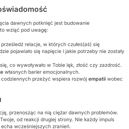
moświadomość
ęcia dawnych potknięć jest budowanie
arto wziąć pod uwagę:
prześledź relacje, w których czułeś(aś) się
zie pojawiało się napięcie i jakie potrzeby nie zostały
się, co wywoływało w Tobie lęk, złość czy zazdrość.
ie
własnych barier emocjonalnych.
 codziennych przeżyć wspiera rozwój
empatii
wobec
d
cję, przenosząc na nią ciężar dawnych problemów.
woje, od reakcji drugiej strony. Nie każdy impuls
o echa wcześniejszych zranień.