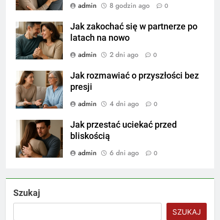
admin
8 godzin ago
0
Jak zakochać się w partnerze po
latach na nowo
admin
2 dni ago
0
Jak rozmawiać o przyszłości bez
presji
admin
4 dni ago
0
Jak przestać uciekać przed
bliskością
admin
6 dni ago
0
Szukaj
SZUKAJ