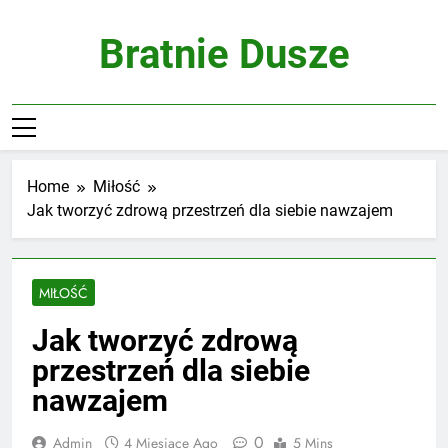
Skip
to
Bratnie Dusze
content
Home
Miłość
Jak tworzyć zdrową przestrzeń dla siebie nawzajem
MIŁOŚĆ
Jak tworzyć zdrową
przestrzeń dla siebie
nawzajem
0
Admin
4 Miesiące Ago
5 Mins