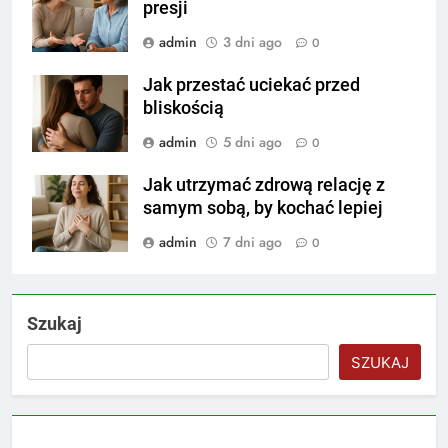
presji
admin
3 dni ago
0
Jak przestać uciekać przed
bliskością
admin
5 dni ago
0
Jak utrzymać zdrową relację z
samym sobą, by kochać lepiej
admin
7 dni ago
0
Szukaj
SZUKAJ