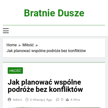
Skip
to
Bratnie Dusze
content
Home
Miłość
Jak planować wspólne podróże bez konfliktów
MIŁOŚĆ
Jak planować wspólne
podróże bez konfliktów
0
Admin
6 Miesięcy Ago
4 Mins