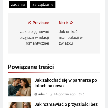
zadania
zarządzanie
Previous:
Next:
Nawigacja
wpisu
Jak pielęgnować
Jak unikać
przyjaźń w relacji
manipulacji w
romantycznej
związku
Powiązane treści
Jak zakochać się w partnerze po
latach na nowo
admin
14 godzin ago
0
Jak rozmawiać o przyszłości bez