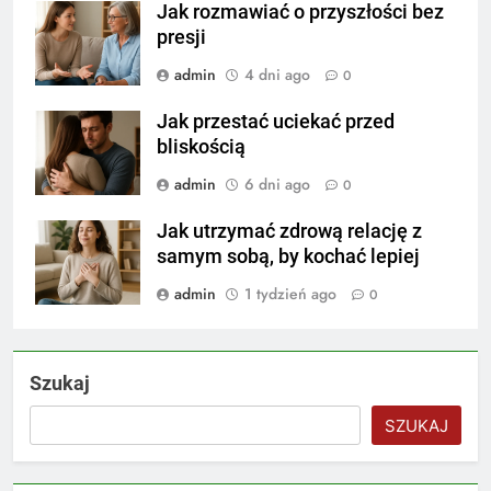
Jak rozmawiać o przyszłości bez
presji
admin
4 dni ago
0
Jak przestać uciekać przed
bliskością
admin
6 dni ago
0
Jak utrzymać zdrową relację z
samym sobą, by kochać lepiej
admin
1 tydzień ago
0
Szukaj
SZUKAJ