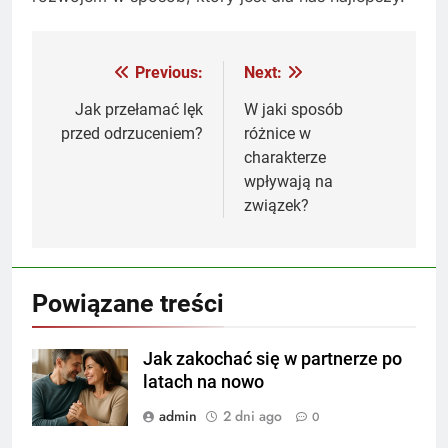
Previous:
Next:
Nawigacja
wpisu
Jak przełamać lęk
W jaki sposób
przed odrzuceniem?
różnice w
charakterze
wpływają na
związek?
Powiązane treści
Jak zakochać się w partnerze po
latach na nowo
admin
2 dni ago
0