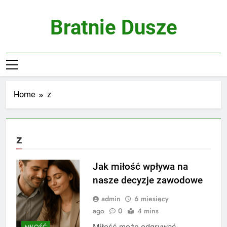
Skip
to
Bratnie Dusze
content
Home
z
z
Jak miłość wpływa na
nasze decyzje zawodowe
admin
6 miesięcy
ago
0
4 mins
Miłość może odgrywać
MIŁOŚĆ