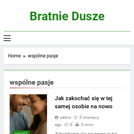
Skip
to
Bratnie Dusze
content
Home
wspólne pasje
wspólne pasje
Jak zakochać się w tej
samej osobie na nowo
admin
5 miesięcy
ago
0
5 mins
Zakochanie się na nowo w tej
MIŁOŚĆ