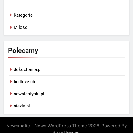
Kategorie
Miłość
Polecamy
dokochania.pl
findlove.ch
nawalentynki.pl
niezla.pl
Newsmatic - News WordPress Theme 2026. Powered By
.
BlazeThemes