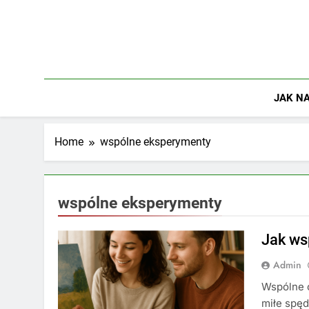
Skip
to
content
JAK NA
Home
wspólne eksperymenty
wspólne eksperymenty
Jak ws
Admin
Wspólne o
miłe spęd