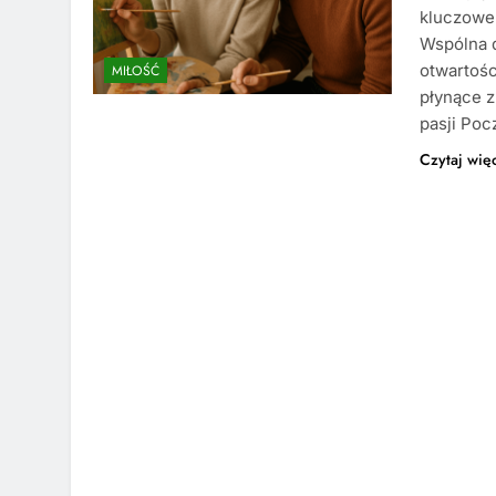
kluczowe 
Wspólna 
otwartoś
MIŁOŚĆ
płynące z
pasji Poc
Czytaj wię