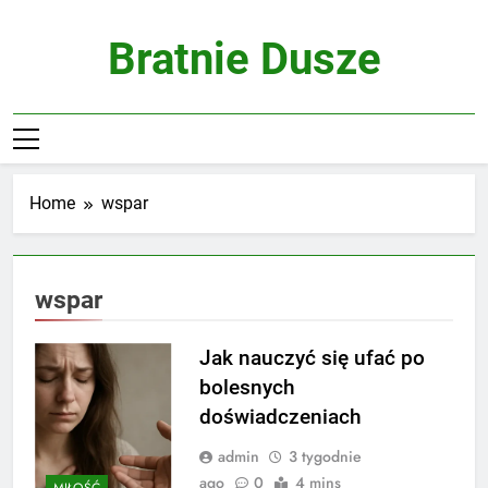
Skip
to
Bratnie Dusze
content
Home
wspar
wspar
Jak nauczyć się ufać po
bolesnych
doświadczeniach
admin
3 tygodnie
ago
0
4 mins
MIŁOŚĆ