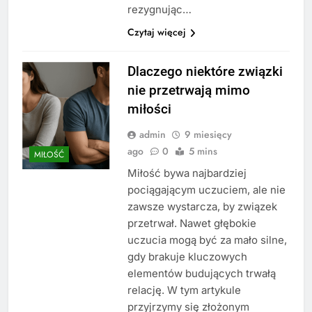
rezygnując…
Czytaj więcej
Dlaczego niektóre związki
nie przetrwają mimo
miłości
admin
9 miesięcy
ago
0
5 mins
MIŁOŚĆ
Miłość bywa najbardziej
pociągającym uczuciem, ale nie
zawsze wystarcza, by związek
przetrwał. Nawet głębokie
uczucia mogą być za mało silne,
gdy brakuje kluczowych
elementów budujących trwałą
relację. W tym artykule
przyjrzymy się złożonym