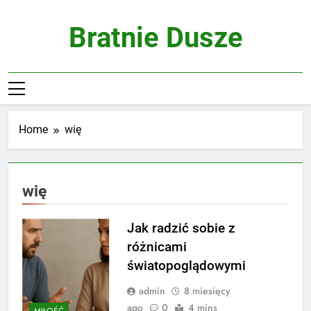
Skip
to
Bratnie Dusze
content
Home
wię
wię
Jak radzić sobie z
różnicami
światopoglądowymi
admin
8 miesięcy
ago
0
4 mins
MIŁOŚĆ