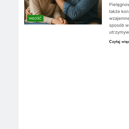
Pielęgnow
także kon
wzajemne 
MIŁOŚĆ
sposób wp
utrzymyw
Czytaj wię