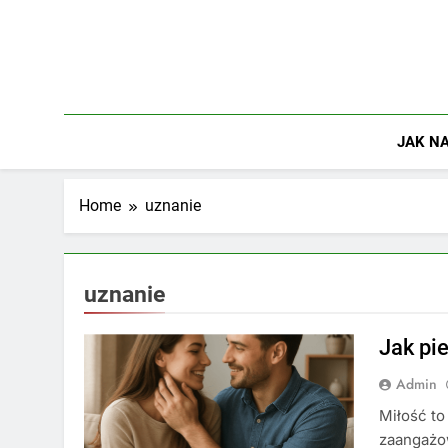
Skip
to
content
JAK NA
Home
uznanie
uznanie
Jak pi
Admin
Miłość t
zaangażow