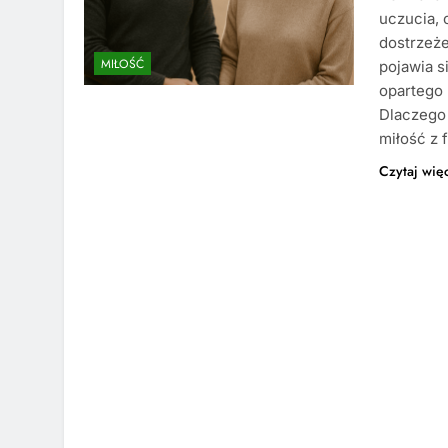
uczucia, 
dostrzeż
MIŁOŚĆ
pojawia s
opartego 
Dlaczego 
miłość z 
Czytaj wię