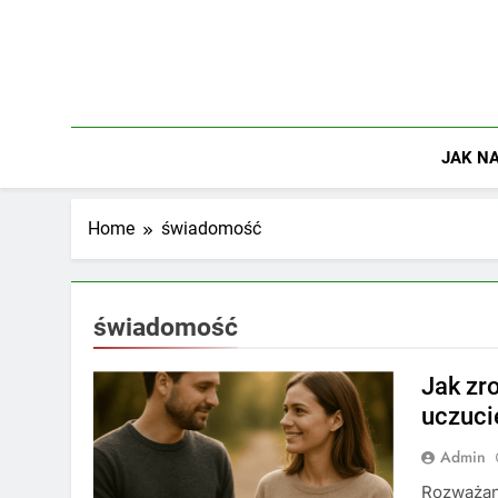
Skip
to
content
JAK NA
Home
świadomość
świadomość
Jak zro
uczuci
Admin
Rozważani