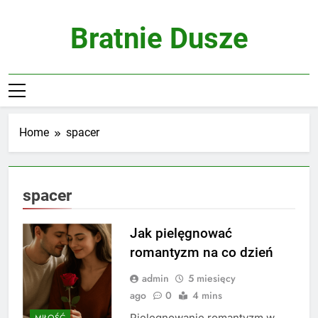
Skip
to
Bratnie Dusze
content
Home
spacer
spacer
Jak pielęgnować
romantyzm na co dzień
admin
5 miesięcy
ago
0
4 mins
Pielęgnowanie romantyzm w
MIŁOŚĆ