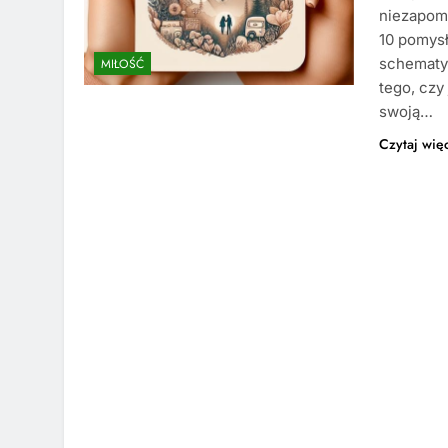
niezapom
10 pomys
schematy 
MIŁOŚĆ
tego, czy
swoją…
Czytaj wię