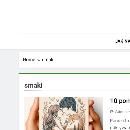
Skip
to
content
JAK NA
Home
smaki
smaki
10 pom
Admin
Randki to
odkrywani