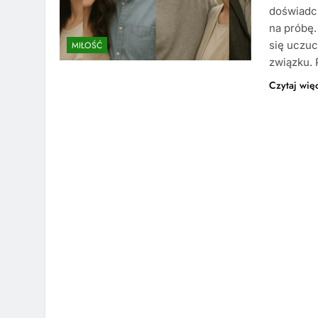
doświadcz
na próbę.
się uczuc
MIŁOŚĆ
związku. 
Czytaj wię