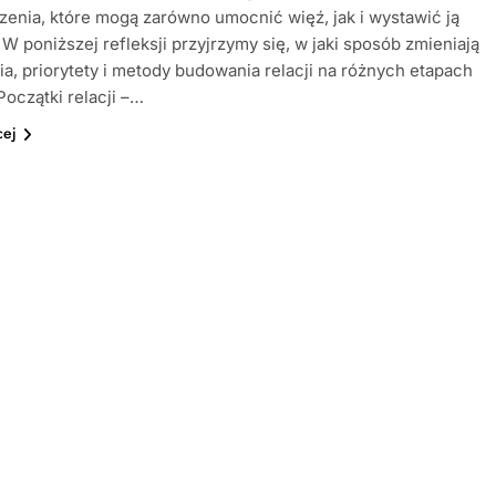
enia, które mogą zarówno umocnić więź, jak i wystawić ją
 W poniższej refleksji przyjrzymy się, w jaki sposób zmieniają
ia, priorytety i metody budowania relacji na różnych etapach
Początki relacji –…
cej