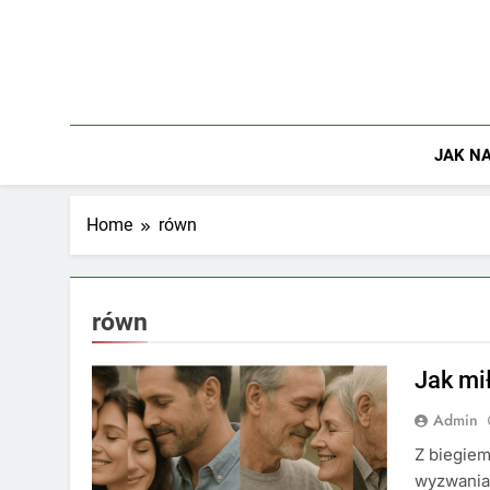
Skip
to
content
JAK NA
Home
równ
równ
Jak mi
Admin
Z biegiem
wyzwania 