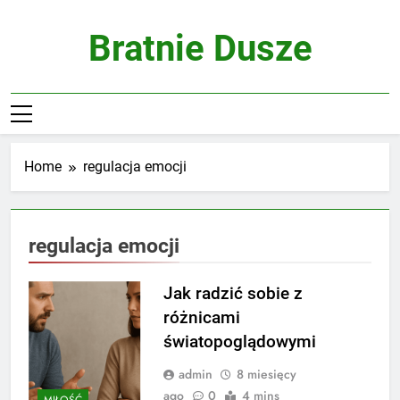
Skip
to
Bratnie Dusze
content
Home
regulacja emocji
regulacja emocji
Jak radzić sobie z
różnicami
światopoglądowymi
admin
8 miesięcy
ago
0
4 mins
MIŁOŚĆ