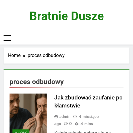
Skip
to
Bratnie Dusze
content
Home
proces odbudowy
proces odbudowy
Jak zbudować zaufanie po
kłamstwie
admin
4 miesiące
ago
0
4 mins
Każda relacja opiera się na
MIŁOŚĆ