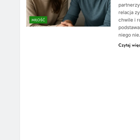
partnerzy
relacja z
chwile i 
MIŁOŚĆ
podstawa 
niego ni
Czytaj wię