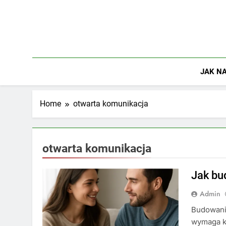
Skip
to
content
JAK NA
Home
otwarta komunikacja
otwarta komunikacja
Jak bu
Admin
Budowanie
wymaga k