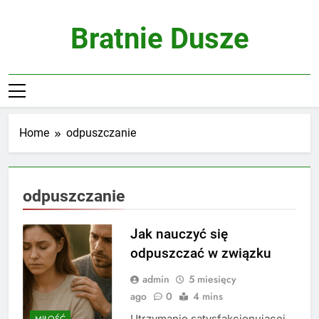
Skip
to
Bratnie Dusze
content
Home
odpuszczanie
odpuszczanie
Jak nauczyć się
odpuszczać w związku
admin
5 miesięcy
ago
0
4 mins
Utrzymanie satysfakcjonującej
MIŁOŚĆ