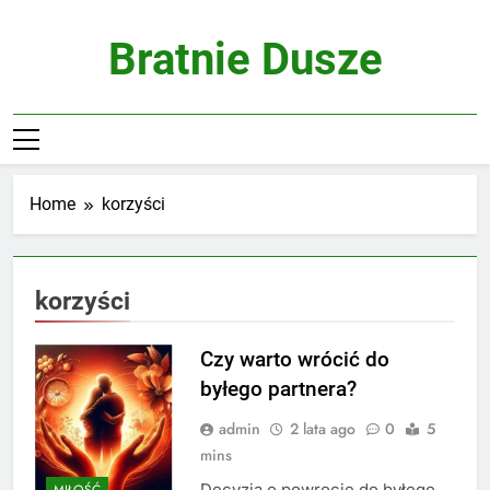
Skip
to
Bratnie Dusze
content
Home
korzyści
korzyści
Czy warto wrócić do
byłego partnera?
admin
2 lata ago
0
5
mins
Decyzja o powrocie do byłego
MIŁOŚĆ