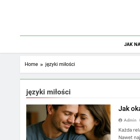
Skip
to
content
JAK NA
Home
języki miłości
języki miłości
Jak ok
Admin
Każda rel
Nawet naj