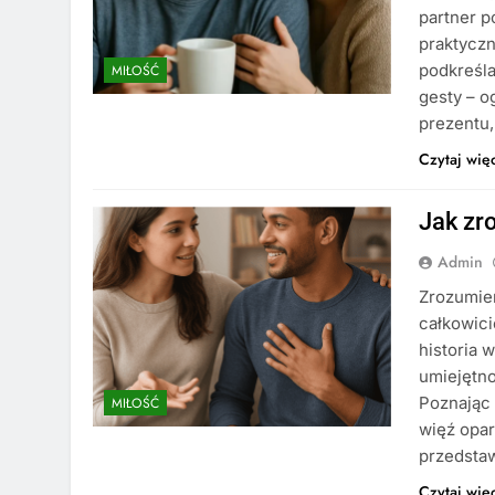
partner p
praktyczn
podkreśla
MIŁOŚĆ
gesty – o
prezentu
Czytaj wię
Jak zr
Admin
Zrozumien
całkowici
historia 
umiejętno
Poznając
MIŁOŚĆ
więź opar
przedsta
Czytaj wię