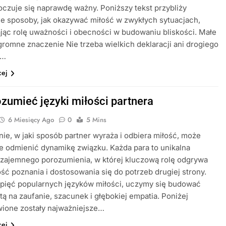
oczuje się naprawdę ważny. Poniższy tekst przybliży
e sposoby, jak okazywać miłość w zwykłych sytuacjach,
jąc rolę uważności i obecności w budowaniu bliskości. Małe
gromne znaczenie Nie trzeba wielkich deklaracji ani drogiego
,…
cej
ozumieć języki miłości partnera
6 Miesięcy Ago
0
5 Mins
ie, w jaki sposób partner wyraża i odbiera miłość, może
e odmienić dynamikę związku. Każda para to unikalna
wzajemnego porozumienia, w której kluczową rolę odgrywa
ść poznania i dostosowania się do potrzeb drugiej strony.
 pięć popularnych języków miłości, uczymy się budować
tą na zaufanie, szacunek i głębokiej empatia. Poniżej
wione zostały najważniejsze…
cej