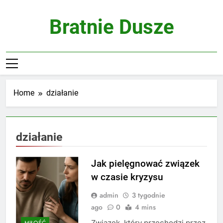
Skip
to
Bratnie Dusze
content
Home
działanie
działanie
Jak pielęgnować związek
w czasie kryzysu
admin
3 tygodnie
ago
0
4 mins
Związek, który przechodzi przez
MIŁOŚĆ