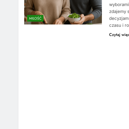
wyborami,
zdajemy s
decyzjami
MIŁOŚĆ
czasu i r
Czytaj wię